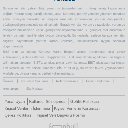
Burada yer alan yatırım bilgi, yorum ve tavsiyeleri yatırım danışmanlığı kapsamında
değildir. Yatırım danışmanlığı hizmeti, aracı kurumlar, portföy yönetim şirketleri, mevduat
kabul etmeyen bankalar ile müşteri arasında imzalanacak yatırım danışmanlığı
sözleşmesi çerçevesinde sunulmaktadır. Burada yer alan yorum ve tavsiyeler, yorum ve
tavsiyede bulunanların kişisel görüşlerine dayanmaktadır. Bu görüşler, mali durumunuz
ile risk ve getiri tercihlerinize uygun olmayabilir. Bu nedenle, sadece burada yer alan
bilgilere dayanılarak yatırım kararı verilmesi, beklentilerinize uygun sonuçlar
doğurmayabilir.
BİST isim ve logosu 'Koruma Marka Belgesi' altında korunmakta olup izinsiz
kullanılamaz, iktibas edilemez, değiştirilemez. BİST ismi altında açıklanan tüm bilgilerin
telif hakları tamamen BİST'a ait olup, tekrar yayımlanamaz. BİST piyasalarında oluşan
tüm verilere ait telif hakları tamamen BİST’e ait olup, bu veriler tekrar yayınlanamaz.
Analizlerde, piyasa kapanış verileri kullanılmaktadır.
Ürünler
Kurumsal Çözümler
Referanslarımız
Finnet Hakkında
Site Haritası
Bize Ulaşın
Yasal Uyarı
Kullanıcı Sözleşmesi
Gizlilik Politikası
Kişisel Verilerin İşlenmesi
Kişisel Verilerin Koruması
Çerez Politikası
Kişisel Veri Başvuru Formu