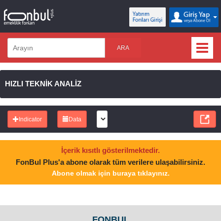
ARA
HIZLI TEKNİK ANALİZ
Indicator
Data
İçerik kısıtlı gösterilmektedir.
FonBul Plus'a abone olarak tüm verilere ulaşabilirsiniz.
Abone olmak için buraya tıklayınız.
FONBUL