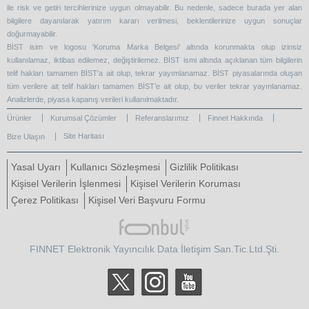
ile risk ve getiri tercihlerinize uygun olmayabilir. Bu nedenle, sadece burada yer alan
bilgilere dayanılarak yatırım kararı verilmesi, beklentilerinize uygun sonuçlar
doğurmayabilir.
BİST isim ve logosu 'Koruma Marka Belgesi' altında korunmakta olup izinsiz
kullanılamaz, iktibas edilemez, değiştirilemez. BİST ismi altında açıklanan tüm bilgilerin
telif hakları tamamen BİST'a ait olup, tekrar yayımlanamaz. BİST piyasalarında oluşan
tüm verilere ait telif hakları tamamen BİST’e ait olup, bu veriler tekrar yayınlanamaz.
Analizlerde, piyasa kapanış verileri kullanılmaktadır.
Ürünler
Kurumsal Çözümler
Referanslarımız
Finnet Hakkında
Site Haritası
Bize Ulaşın
Yasal Uyarı
Kullanıcı Sözleşmesi
Gizlilik Politikası
Kişisel Verilerin İşlenmesi
Kişisel Verilerin Koruması
Çerez Politikası
Kişisel Veri Başvuru Formu
FINNET Elektronik Yayıncılık Data İletişim San.Tic.Ltd.Şti.