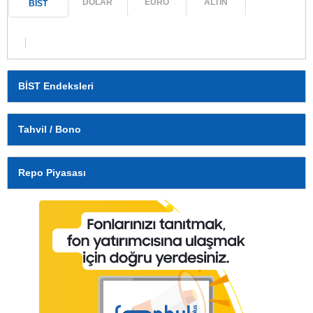
DOLAR
EURO
ALTIN
BİST
BİST Endeksleri
Tahvil / Bono
Repo Piyasası