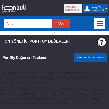
ARA
FON YÖNETİCİ PORTFOY DEĞERLERİ
Portföy Değerleri Toplamı
Yardım Sayfasına Git
Fon Yönetici Portföy Değerleri Toplamı bölümünde tüm fon portföy
yöneticilerinin belirlemiş olduğunuz tarihteki toplam portföy değerlerini
TL, Dolar ve Euro para birimine göre görüntüleyebilirsiniz.
Ayrıca belirlemiş olduğunuz tarihe göre haftabaşı, aybaşı ve yılbaşı
toplam portföy değerlerini görüntüleyebilir, haftabaşına aybaşına ve
yılbaşına göre portföy yöneticilerinin toplam portföy değerlerindeki
değişimleri yüzdesel olarak inceleyebilirsiniz.