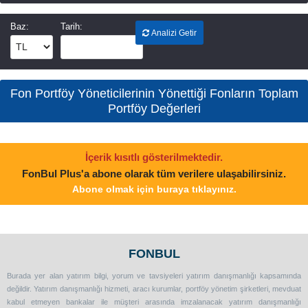
Baz:
Tarih:
Analizi Getir
Fon Portföy Yöneticilerinin Yönettiği Fonların Toplam
Portföy Değerleri
İçerik kısıtlı gösterilmektedir.
FonBul Plus'a abone olarak tüm verilere ulaşabilirsiniz.
Abone olmak için buraya tıklayınız.
FONBUL
Burada yer alan yatırım bilgi, yorum ve tavsiyeleri yatırım danışmanlığı kapsamında
değildir. Yatırım danışmanlığı hizmeti, aracı kurumlar, portföy yönetim şirketleri, mevduat
kabul etmeyen bankalar ile müşteri arasında imzalanacak yatırım danışmanlığı