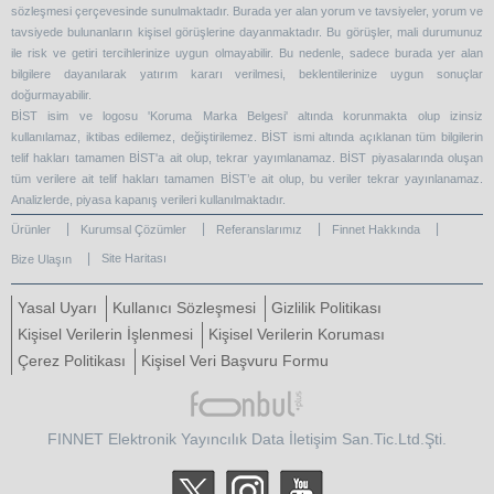
sözleşmesi çerçevesinde sunulmaktadır. Burada yer alan yorum ve tavsiyeler, yorum ve
tavsiyede bulunanların kişisel görüşlerine dayanmaktadır. Bu görüşler, mali durumunuz
ile risk ve getiri tercihlerinize uygun olmayabilir. Bu nedenle, sadece burada yer alan
bilgilere dayanılarak yatırım kararı verilmesi, beklentilerinize uygun sonuçlar
doğurmayabilir.
BİST isim ve logosu 'Koruma Marka Belgesi' altında korunmakta olup izinsiz
kullanılamaz, iktibas edilemez, değiştirilemez. BİST ismi altında açıklanan tüm bilgilerin
telif hakları tamamen BİST'a ait olup, tekrar yayımlanamaz. BİST piyasalarında oluşan
tüm verilere ait telif hakları tamamen BİST’e ait olup, bu veriler tekrar yayınlanamaz.
Analizlerde, piyasa kapanış verileri kullanılmaktadır.
Ürünler
Kurumsal Çözümler
Referanslarımız
Finnet Hakkında
Site Haritası
Bize Ulaşın
Yasal Uyarı
Kullanıcı Sözleşmesi
Gizlilik Politikası
Kişisel Verilerin İşlenmesi
Kişisel Verilerin Koruması
Çerez Politikası
Kişisel Veri Başvuru Formu
FINNET Elektronik Yayıncılık Data İletişim San.Tic.Ltd.Şti.