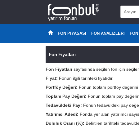
FON PİYASASI
FON ANALİZLERİ
FON
Fon Fiyatları
Fon Fiyatları
sayfasında seçilen fon için seçilen
Fiyat;
Fonun ilgili tarihteki fiyatıdır.
Portföy Değeri;
Fonun toplam portföy değerini 
Toplam Pay Değeri;
Fonun toplam pay değerini
Tedavüldeki Pay;
Fonun tedavüldeki pay değeri
Yatırımcı Adedi;
Fonda yer alan yatırımcı sayısı
Doluluk Oranı (%);
Belirtilen tarihteki tedavül