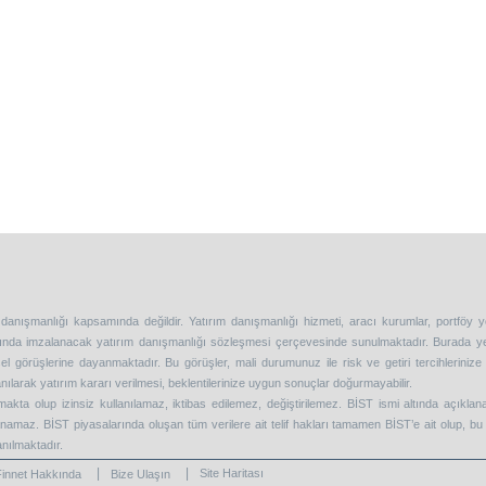
 danışmanlığı kapsamında değildir. Yatırım danışmanlığı hizmeti, aracı kurumlar, portföy 
asında imzalanacak yatırım danışmanlığı sözleşmesi çerçevesinde sunulmaktadır. Burada y
l görüşlerine dayanmaktadır. Bu görüşler, mali durumunuz ile risk ve getiri tercihleriniz
nılarak yatırım kararı verilmesi, beklentilerinize uygun sonuçlar doğurmayabilir.
kta olup izinsiz kullanılamaz, iktibas edilemez, değiştirilemez. BİST ismi altında açıkla
lanamaz. BİST piyasalarında oluşan tüm verilere ait telif hakları tamamen BİST’e ait olup, bu 
anılmaktadır.
Site Haritası
Finnet Hakkında
Bize Ulaşın