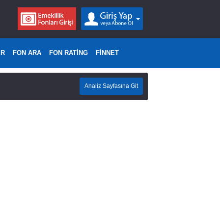
ER
FON ARA
FON RATİNG
FİNNET
Analiz Sayfasına Git