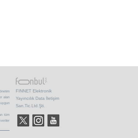
FINNET Elektronik
yönetim
er alan
Yayıncılık Data İletişim
e uygun
San.Tic.Ltd.Şti.
nan tüm
veriler