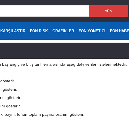
ARA
 KARŞILAŞTIR
FON RİSK
GRAFİKLER
FON YÖNETİCİ
FON HAB
 başlangıç ve bitiş tarihleri arasında aşağıdaki veriler listelenmektedir:
gösterir.
 gösterir.
ni gösterir.
nı gösterir.
deki payın, fonun toplam payına oranını gösterir.