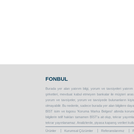
FONBUL
Burada yer alan yatırım bilgi, yorum ve tavsiyeleri yatırım
şirketleri, mevduat kabul etmeyen bankalar ile müşteri ar
yorum ve tavsiyeler, yorum ve tavsiyede bulunanların kişise
olmayabilir. Bu nedenle, sadece burada yer alan bilgilere daya
BİST isim ve logosu 'Koruma Marka Belgesi' altında korunma
bilgilerin telif hakları tamamen BİST'a ait olup, tekrar yayım
tekrar yayınlanamaz. Analizlerde, piyasa kapanış verileri kull
Ürünler
Kurumsal Çözümler
Referanslarımız