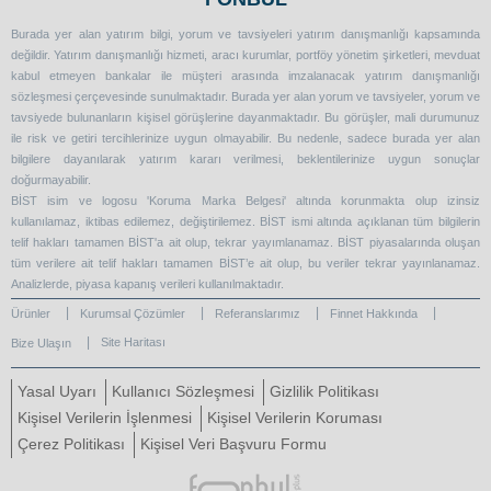
Burada yer alan yatırım bilgi, yorum ve tavsiyeleri yatırım danışmanlığı kapsamında
değildir. Yatırım danışmanlığı hizmeti, aracı kurumlar, portföy yönetim şirketleri, mevduat
kabul etmeyen bankalar ile müşteri arasında imzalanacak yatırım danışmanlığı
sözleşmesi çerçevesinde sunulmaktadır. Burada yer alan yorum ve tavsiyeler, yorum ve
tavsiyede bulunanların kişisel görüşlerine dayanmaktadır. Bu görüşler, mali durumunuz
ile risk ve getiri tercihlerinize uygun olmayabilir. Bu nedenle, sadece burada yer alan
bilgilere dayanılarak yatırım kararı verilmesi, beklentilerinize uygun sonuçlar
doğurmayabilir.
BİST isim ve logosu 'Koruma Marka Belgesi' altında korunmakta olup izinsiz
kullanılamaz, iktibas edilemez, değiştirilemez. BİST ismi altında açıklanan tüm bilgilerin
telif hakları tamamen BİST'a ait olup, tekrar yayımlanamaz. BİST piyasalarında oluşan
tüm verilere ait telif hakları tamamen BİST’e ait olup, bu veriler tekrar yayınlanamaz.
Analizlerde, piyasa kapanış verileri kullanılmaktadır.
Ürünler
Kurumsal Çözümler
Referanslarımız
Finnet Hakkında
Site Haritası
Bize Ulaşın
Yasal Uyarı
Kullanıcı Sözleşmesi
Gizlilik Politikası
Kişisel Verilerin İşlenmesi
Kişisel Verilerin Koruması
Çerez Politikası
Kişisel Veri Başvuru Formu