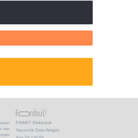
FINNET Elektronik
yönetim
er alan
Yayıncılık Data İletişim
e uygun
San.Tic.Ltd.Şti.