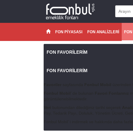
FON PİYASASI
FON ANALİZLERİ
FON
FON FAVORİLERİM
FON FAVORİLERİM
Favoriler
sayfasında
Fonbul Mobil
üzerinden f
Fonbul Mobil
’ de bulunan
Favori Fonlarınız
me
görüntülenebilmektedir.
Veri
butonundan dilediğiniz tarihi seçerek
Anali
Pay, Tedarik Payı, Doluluk, Yönetim Ücreti, Getir
Fonbul Mobil’ i indirmek ve hakkında daha fazla