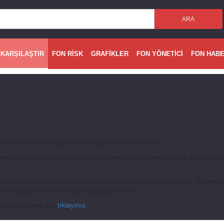
ARA
 KARŞILAŞTIR
FON RİSK
GRAFİKLER
FON YÖNETİCİ
FON HAB
avorilerinize eklediğiniz fonları görüntüleyebilirsiniz.
nüsü üzerinden yapacağınız herhangi bir ekleme çıkarma işlemi eş z
zi Getir
butonuna tıkladıktan sonra favori fonlarınıza ait Fiyat, Yatırımcı
i ve Ölçüt verilerine ulaşım sağlayabilirsiniz.
 bilgi edinmek için
tıklayınız.