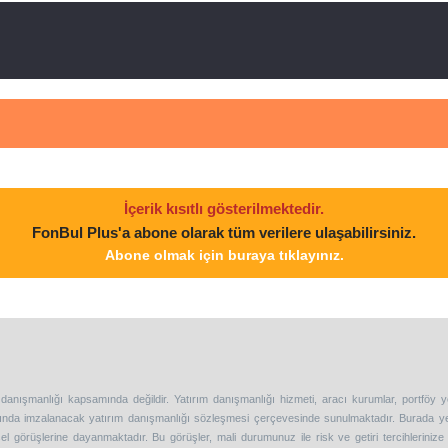
İçerik kısıtlı gösterilmektedir.
FonBul Plus'a abone olarak tüm verilere ulaşabilirsiniz.
Abone olmak için buraya tıklayınız.
 danışmanlığı kapsamında değildir. Yatırım danışmanlığı hizmeti, aracı kurumlar, portföy 
asında imzalanacak yatırım danışmanlığı sözleşmesi çerçevesinde sunulmaktadır. Burada y
l görüşlerine dayanmaktadır. Bu görüşler, mali durumunuz ile risk ve getiri tercihleriniz