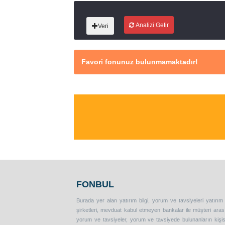
Analizi Getir
Veri
Favori fonunuz bulunmamaktadır!
FONBUL
Burada yer alan yatırım bilgi, yorum ve tavsiyeleri yatırım
şirketleri, mevduat kabul etmeyen bankalar ile müşteri ar
yorum ve tavsiyeler, yorum ve tavsiyede bulunanların kişise