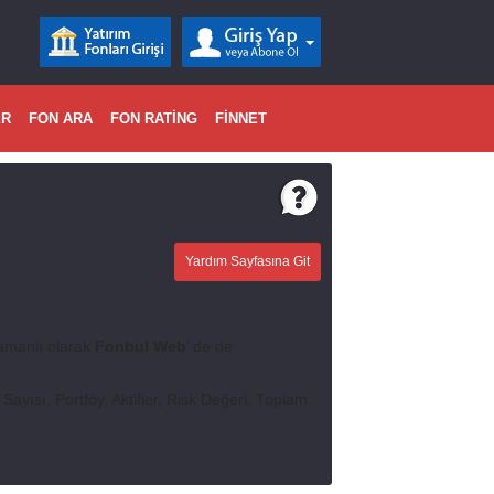
ER
FON ARA
FON RATİNG
FİNNET
Yardım Sayfasına Git
amanlı olarak
Fonbul Web
’ de de
 Sayısı, Portföy, Aktifler, Risk Değeri, Toplam