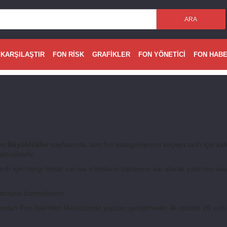
ARA
 KARŞILAŞTIR
FON RİSK
GRAFİKLER
FON YÖNETİCİ
FON HAB
m Büyüklükler
sayfasında, tüm fon kategorilerinin seçilen tarih için ka
 almaktadır.
tarih için hangi fonlar var ise o fonların toplamını ele alarak yatırımcı say
 butonuna basmalısınız.
ndan Fon İşlemleri Menüsünde yapılan geliştirmeler ile totalde 26 varlık