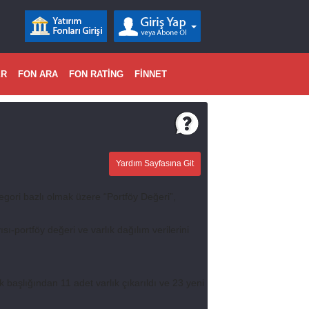
ER
FON ARA
FON RATİNG
FİNNET
Yardım Sayfasına Git
tegori bazlı olmak üzere “Portföy Değeri”,
ısı-portföy değeri ve varlık dağılım verilerini
 başlığından 11 adet varlık çıkarıldı ve 23 yeni