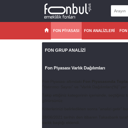
FON PİYASASI
FON ANALİZLERİ
FON
FON GRUP ANALİZİ
Fon Piyasası Varlık Dağılımları
Fon Piyasası altındaki
Fon Piyasasında Topla
“Yatırımcı Sayısı” ve “Varlık Dağılımları(%)” yer
Takip ettiğiniz kategorinin içerisinde, seçtiğiniz 
görürsünüz.
Kriterlerinizi belirledikten sonra “analizi getir”
28/06/2021 tarihin den itibaren Takasbank tarafı
varlık başlığı eklendi.