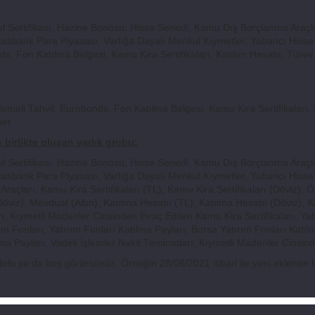
 Sertifikası, Hazine Bonosu, Hisse Senedi, Kamu Dış Borçlanma Araçlar
 Takasbank Para Piyasası, Varlığa Dayalı Menkul Kıymetler, Yabancı His
, Fon Katılma Belgesi, Kamu Kira Sertifikaları, Katılım Hesabı, Türev
li Tahvil, Eurobonds, Fon Katılma Belgesi, Kamu Kira Sertifikaları, K
met
e birlikte oluşan varlık grubu:
 Sertifikası, Hazine Bonosu, Hisse Senedi, Kamu Dış Borçlanma Araçlar
Takasbank Para Piyasası, Varlığa Dayalı Menkul Kıymetler, Yabancı Hiss
açları, Kamu Kira Sertifikaları (TL), Kamu Kira Sertifikaları (Döviz), Öz
(Döviz), Mevduat (Altın), Katılma Hesabı (TL), Katılma Hesabı (Döviz), K
, Kıymetli Madenler Cinsinden İhraç Edilen Kamu Kira Sertifikaları, 
m Fonları, Yatırım Fonları Katılma Payları, Borsa Yatırım Fonları Katıl
lma Payları, Vadeli İşlemler Nakit Teminatları, Kıymetli Madenler Cinsi
rı dolu ya da boş görürsünüz. Örneğin 28/06/2021 itibari ile yeni eklenen 