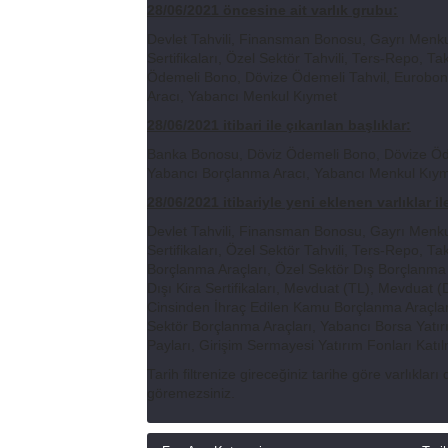
28/06/2021 öncesine ait varlık grubu:
Devlet Tahvili, Finansman Bonosu, Gayrı Menkul
Sertifikaları, Özel Sektör Tahvili, Ters-Repo,
Ödemeli Bono, Dövize Ödemeli Tahvil, Eurobonds
Aracı, Yabancı Menkul Kıymet
28/06/2021 itibari ile çıkarılan başlıklar:
Banka Bonosu, Döviz Ödemeli Bono, Dövize Ödeme
Yabancı Borçlanma Aracı, Yabancı Menkul Kıy
28/06/2021 itibariyle yeni eklenen varlıklar il
Devlet Tahvili, Finansman Bonosu, Gayrı Menkul
Sertifikaları, Özel Sektör Tahvili, Ters-Repo, 
Borçlanma Araçları, Özel Sektör Dış Borçlanma Ar
Dışı Kira Sertifikaları, Mevduat (TL), Mevduat 
Cinsinden İhraç Edilen Kamu Borçlanma Araçları
Sektör Borçlanma Araçları, Yabancı Borsa Yatırı
Payları, Girişim Sermayesi Yatırım Fonları Katı
Tarih filtrenize gireceğiniz tarihe göre varlıkla
göremezsiniz.