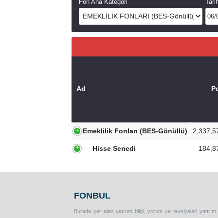
Fon Ana Kategori
Tari
Ad
Po
Emeklilik Fonları (BES-Gönüllü)
2,337,5
Hisse Senedi
184,8
FONBUL
Burada yer alan yatırım bilgi, yorum ve tavsiyeleri yatırım