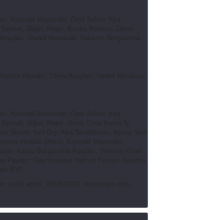
ı, Kıymetli Madenler, Özel Sektör Kira
se Senedi, Diğer, Repo, Banka Bonosu, Döviz
 Araçları, Vadeli Mevduat, Yabancı Borçlanma
atılım Hesabı, Türev Araçları, Vadeli Mevduat,
ı, Kıymetli Madenler, Özel Sektör Kira
e Senedi, Diğer, Repo, Döviz Cinsi Kamu İç
el Sektör Yurt Dışı Kira Sertifikaları, Kamu Yurt
atılma Hesabı (Altın), Kıymetli Madenler
Yabancı Kamu Borçlanma Araçları, Yabancı Özel
ma Payları, Gayrimenkul Yatırım Fonları Katılma
nden BYF
bir varlık adını, 28/06/2021 öncesi için dolu