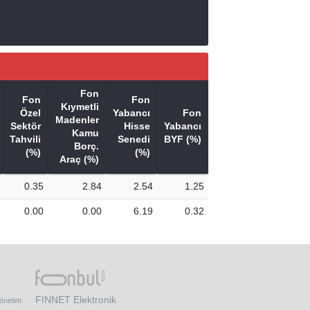
Fon
Fon
Fon
Kıymetli
Özel
Yabancı
Fon
Madenler
Sektör
Hisse
Yabancı
Kamu
Tahvili
Senedi
BYF (%)
Borç.
(%)
(%)
Araç (%)
0.35
2.84
2.54
1.25
0.00
0.00
6.19
0.32
FINNET Elektronik
yönetim