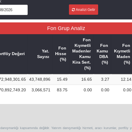
h:
Analizi Getir
Fon Grup Analiz
Fon
Kıymetli
Fon
Fon
Fon
Yat.
Madenler
Kamu
Kıymetli
rtföy Değeri
Hisse
Sayısı
Kamu
DBA
Maden
(%)
Kira Sert.
(%)
(%)
(%)
72,948,301.65
43,748,896
15.49
16.65
3.27
12.14
70,892,749.20
3,066,571
83.75
0.00
0.00
0.00
 danışmanlığı kapsamında değildir. Yatırım danışmanlığı hizmeti, aracı kurumlar, portföy 