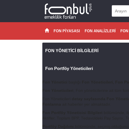
FON PİYASASI
FON ANALİZLERİ
FON
FON YÖNETİCİ BİLGİLERİ
Fon Portföy Yöneticileri
Fon Yönetici
başlığı
Fon Yöneticileri, Fon Pa
Fon Yöneticileri
; Fon yöneticilerine ait tüm fo
Fon Yöneticileri
detay sayfasında Fon Yönetici 
Fonlarına
ait haberler yer almaktadır.
Fon Portföy Yöneticisi Bilgileri
bölümünde, ilg
Aktifler, Toplam BPP, Tedavüldeki Pay Sayısı, T
Portföy Dağılımı
bölümünde, seçmiş olduğunuz fo