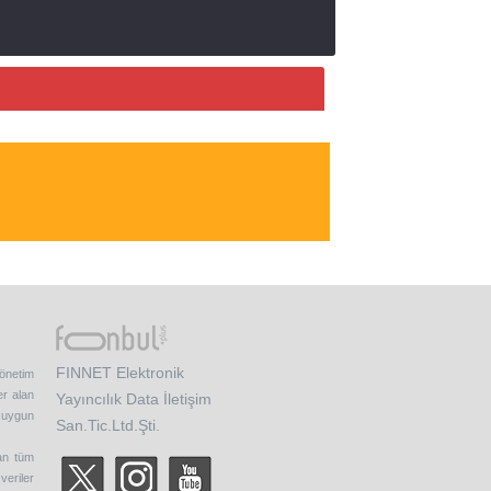
FINNET Elektronik
yönetim
er alan
Yayıncılık Data İletişim
e uygun
San.Tic.Ltd.Şti.
nan tüm
veriler