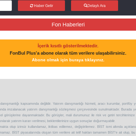
Haber Getir
Detaylı Ara
Fon Haberleri
İçerik kısıtlı gösterilmektedir.
FonBul Plus'a abone olarak tüm verilere ulaşabilirsiniz.
Abone olmak için buraya tıklayınız.
 danışmanlığı kapsamında değildir. Yatırım danışmanlığı hizmeti, aracı kurumlar, portföy 
asında imzalanacak yatırım danışmanlığı sözleşmesi çerçevesinde sunulmaktadır. Burada y
l görüşlerine dayanmaktadır. Bu görüşler, mali durumunuz ile risk ve getiri tercihleriniz
nılarak yatırım kararı verilmesi, beklentilerinize uygun sonuçlar doğurmayabilir.
kta olup izinsiz kullanılamaz, iktibas edilemez, değiştirilemez. BİST ismi altında açıkla
lanamaz. BİST piyasalarında oluşan tüm verilere ait telif hakları tamamen BİST’e ait olup, bu 