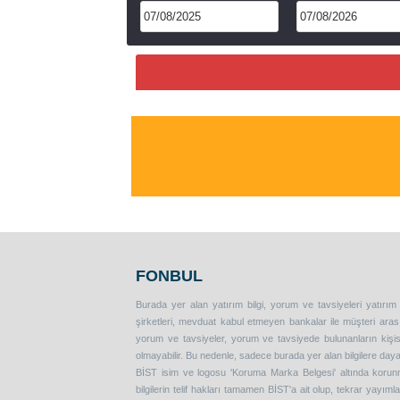
FONBUL
Burada yer alan yatırım bilgi, yorum ve tavsiyeleri yatırım
şirketleri, mevduat kabul etmeyen bankalar ile müşteri ar
yorum ve tavsiyeler, yorum ve tavsiyede bulunanların kişise
olmayabilir. Bu nedenle, sadece burada yer alan bilgilere daya
BİST isim ve logosu 'Koruma Marka Belgesi' altında korunma
bilgilerin telif hakları tamamen BİST'a ait olup, tekrar yayım