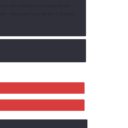
rını tablo şeklinde görüntüleyebilirsiniz.
ri, Yılbaşından Getiri ve Son 1 Yıl Getiri