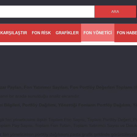
ARA
 KARŞILAŞTIR
FON RİSK
GRAFİKLER
FON YÖNETİCİ
FON HAB
zar Payları, Fon Yatırımcı Sayıları, Fon Portföy Değerleri Toplamı
ol
nların bir arada sunulduğu analiz ekranıdır.
Bilgileri, Portföy Dağılımı, Yönettiği Fonların Portföy Dağılımı, Yö
ili fon yöneticisine ilişkin Toplam Fon Sayısı, Toplam Portföy Değeri,
oplam Pay Sayısı, Toplam Fon Tutarı, Toplam Yatırımcı Sayısı ve Doluluk
n yöneticisinin portföy dağılımını pasta grafik şeklinde görüntüleyebil