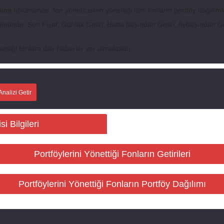
lımı
bölümünde, fon yöneticisinin yönettiği tüm fonların portföy dağılımla
münde, Son Fiyat, Günlük Getiri, Hafta başından Getiri, Aybaşından Geti
ettiği fonlara dair haberler yer almaktadır.
nalizi Getir
i Bilgileri
Portföylerini Yönettiği Fonların Getirileri
Portföylerini Yönettiği Fonların Portföy Dağılımı