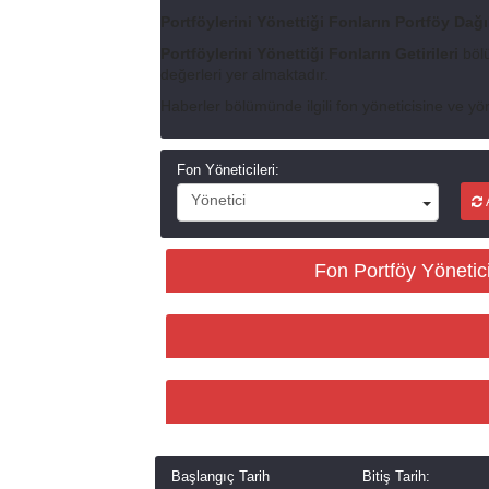
Portföylerini Yönettiği Fonların Portföy Dağı
Portföylerini Yönettiği Fonların Getirileri
bölü
değerleri yer almaktadır.
Haberler bölümünde ilgili fon yöneticisine ve yön
Fon Yöneticileri:
Yönetici
A
Fon Portföy Yöneticis
Başlangıç Tarih
Bitiş Tarih: