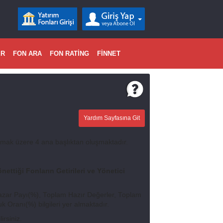
ER
FON ARA
FON RATİNG
FİNNET
Yardım Sayfasına Git
mak üzere 4 ana başlıktan oluşmaktadır.
nettiği Fonların Getirileri ve Yönetici
 Pazar Payı(%), Toplam Hazır Değerler, Toplam
 Oranı(%) bilgileri yer almaktadır.
irsiniz.