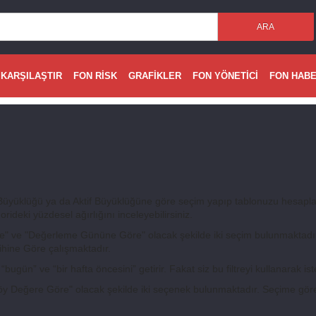
ARA
 KARŞILAŞTIR
FON RİSK
GRAFİKLER
FON YÖNETİCİ
FON HAB
Büyüklüğü ya da Aktif Büyüklüğüne göre seçim yapıp tablonuzu hesaplatabi
rideki yüzdesel ağırlığını inceleyebilirsiniz.
 ve "Değerleme Gününe Göre" olacak şekilde iki seçim bulunmaktadır. 
hine Göre çalışmaktadır.
bugün” ve “bir hafta öncesini” getirir. Fakat siz bu filtreyi kullanarak isted
föy Değere Göre" olacak şekilde iki seçenek bulunmaktadır. Seçime göre