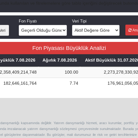
unda kullanılan ve fitrelemelere göre tablo içeriğini değiştirecek butondu
Fon Fiyatı
Veri Tipi
Ana
Veri
Fon Piyasası Büyüklük Analizi
üyüklük 7.08.2026
Ağırlık 7.08.2026
Aktif Büyüklük 31.07.202
2,358,409,214,748
100.00
2,273,278,330,9
182,646,161,764
7.74
176,961,056,0
 danışmanlığı kapsamında değildir. Yatırım danışmanlığı hizmeti, aracı kurumlar, portföy 
asında imzalanacak yatırım danışmanlığı sözleşmesi çerçevesinde sunulmaktadır. Burada y
l görüşlerine dayanmaktadır. Bu görüşler, mali durumunuz ile risk ve getiri tercihleriniz