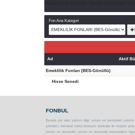
Analizi Getir Butonu:
Yapılan filtrelemeler son
Fon Ana Kategori
Ad
Aktif B
Emeklilik Fonları (BES-Gönüllü)
Hisse Senedi
FONBUL
Burada yer alan yatırım bilgi, yorum ve tavsiyeleri yatırım
şirketleri, mevduat kabul etmeyen bankalar ile müşteri ar
yorum ve tavsiyeler, yorum ve tavsiyede bulunanların kişise