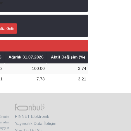
r.
lizi Getir
6
Ağırlık 31.07.2026
Aktif Değişim (%)
22
100.00
3.74
51
7.78
3.21
FINNET Elektronik
yönetim
er alan
Yayıncılık Data İletişim
e uygun
San.Tic.Ltd.Şti.