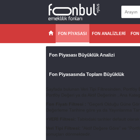
FON PİYASASI
FON ANALİZLERİ
FON
Fon Piyasası Büyüklük Analizi
Fon Piyasasında Toplam Büyüklük
Sayfada bulunan Veri Tipi Filtresinden, Portföy 
Portföy Değeri ya da Aktif Değerinin , Ana Katego
Fon Fiyatı Filtresi :
"Geçerli Olduğu Güne Göre"
Değerleme Tarihine göre ya da Yayınlanma Tari
+VERİ Filtresi:
Tablodaki tarihler default olarak “
Veri Tipi Filtresi:
"Aktif Değere Göre" ve “Port
sonuçları dönmektedir.