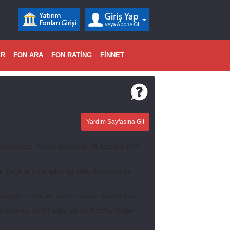
ER
FON ARA
FON RATİNG
FİNNET
Yardım Sayfasına Git
lirsiniz. Ayrıca tablodaki Alt Kategorilerin
Seçime göre tablo içindeki fonksiyonlar
iğiniz tarihe ait verileri analiz edebilirsiniz.
 tabloda, Aktif Değer ya da Portföy Değer