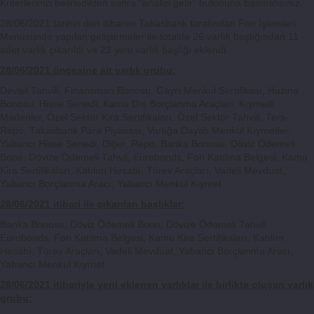
Kriterlerinizi belirledikten sonra “analizi getir” butonuna basmalısınız.
28/06/2021 tarihin den itibaren Takasbank tarafından Fon İşlemleri
Menüsünde yapılan geliştirmeler ile totalde 26 varlık başlığından 11
adet varlık çıkarıldı ve 23 yeni varlık başlığı eklendi.
28/06/2021 öncesine ait varlık grubu:
Devlet Tahvili, Finansman Bonosu, Gayrı Menkul Sertifikası, Hazine
Bonosu, Hisse Senedi, Kamu Dış Borçlanma Araçları, Kıymetli
Madenler, Özel Sektör Kira Sertifikaları, Özel Sektör Tahvili, Ters-
Repo, Takasbank Para Piyasası, Varlığa Dayalı Menkul Kıymetler,
Yabancı Hisse Senedi, Diğer, Repo, Banka Bonosu, Döviz Ödemeli
Bono, Dövize Ödemeli Tahvil, Eurobonds, Fon Katılma Belgesi, Kamu
Kira Sertifikaları, Katılım Hesabı, Türev Araçları, Vadeli Mevduat,
Yabancı Borçlanma Aracı, Yabancı Menkul Kıymet
28/06/2021 itibari ile çıkarılan başlıklar:
Banka Bonosu, Döviz Ödemeli Bono, Dövize Ödemeli Tahvil,
Eurobonds, Fon Katılma Belgesi, Kamu Kira Sertifikaları, Katılım
Hesabı, Türev Araçları, Vadeli Mevduat, Yabancı Borçlanma Aracı,
Yabancı Menkul Kıymet
28/06/2021 itibariyle yeni eklenen varlıklar ile birlikte oluşan varlık
grubu: