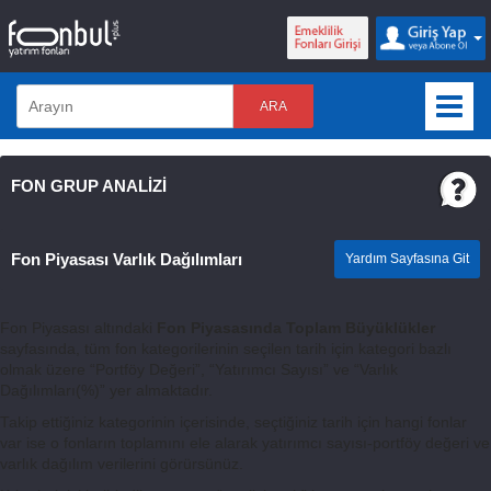
ARA
FON GRUP ANALİZİ
Fon Piyasası Varlık Dağılımları
Yardım Sayfasına Git
Fon Piyasası altındaki
Fon Piyasasında Toplam Büyüklükler
sayfasında, tüm fon kategorilerinin seçilen tarih için kategori bazlı
olmak üzere “Portföy Değeri”, “Yatırımcı Sayısı” ve “Varlık
Dağılımları(%)” yer almaktadır.
Takip ettiğiniz kategorinin içerisinde, seçtiğiniz tarih için hangi fonlar
var ise o fonların toplamını ele alarak yatırımcı sayısı-portföy değeri ve
varlık dağılım verilerini görürsünüz.