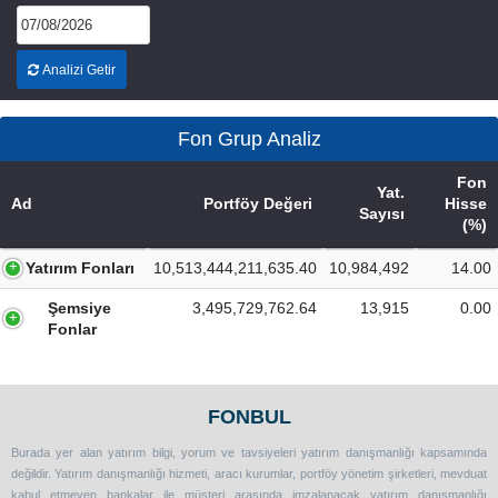
Analizi Getir
Fon Grup Analiz
Fon
Yat.
Ad
Portföy Değeri
Hisse
Sayısı
(%)
Yatırım Fonları
10,513,444,211,635.40
10,984,492
14.00
Şemsiye
3,495,729,762.64
13,915
0.00
Fonlar
FONBUL
Burada yer alan yatırım bilgi, yorum ve tavsiyeleri yatırım danışmanlığı kapsamında
değildir. Yatırım danışmanlığı hizmeti, aracı kurumlar, portföy yönetim şirketleri, mevduat
kabul etmeyen bankalar ile müşteri arasında imzalanacak yatırım danışmanlığı