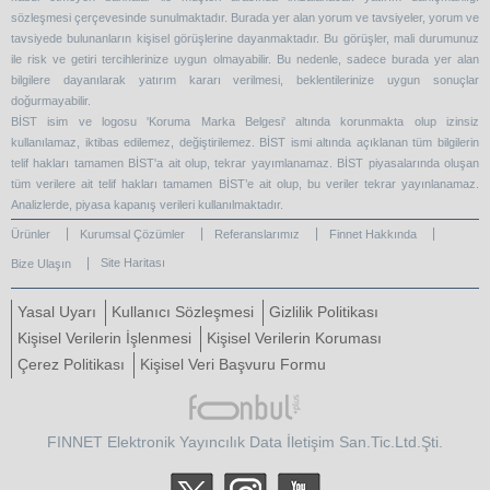
sözleşmesi çerçevesinde sunulmaktadır. Burada yer alan yorum ve tavsiyeler, yorum ve
tavsiyede bulunanların kişisel görüşlerine dayanmaktadır. Bu görüşler, mali durumunuz
ile risk ve getiri tercihlerinize uygun olmayabilir. Bu nedenle, sadece burada yer alan
bilgilere dayanılarak yatırım kararı verilmesi, beklentilerinize uygun sonuçlar
doğurmayabilir.
BİST isim ve logosu 'Koruma Marka Belgesi' altında korunmakta olup izinsiz
kullanılamaz, iktibas edilemez, değiştirilemez. BİST ismi altında açıklanan tüm bilgilerin
telif hakları tamamen BİST'a ait olup, tekrar yayımlanamaz. BİST piyasalarında oluşan
tüm verilere ait telif hakları tamamen BİST’e ait olup, bu veriler tekrar yayınlanamaz.
Analizlerde, piyasa kapanış verileri kullanılmaktadır.
Ürünler
Kurumsal Çözümler
Referanslarımız
Finnet Hakkında
Site Haritası
Bize Ulaşın
Yasal Uyarı
Kullanıcı Sözleşmesi
Gizlilik Politikası
Kişisel Verilerin İşlenmesi
Kişisel Verilerin Koruması
Çerez Politikası
Kişisel Veri Başvuru Formu
FINNET Elektronik Yayıncılık Data İletişim San.Tic.Ltd.Şti.