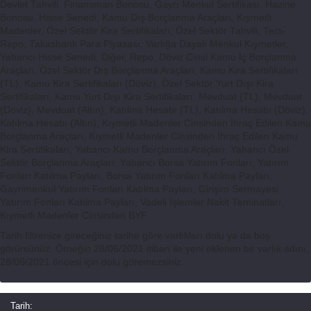
Devlet Tahvili, Finansman Bonosu, Gayrı Menkul Sertifikası, Hazine
Bonosu, Hisse Senedi, Kamu Dış Borçlanma Araçları, Kıymetli
Madenler, Özel Sektör Kira Sertifikaları, Özel Sektör Tahvili, Ters-
Repo, Takasbank Para Piyasası, Varlığa Dayalı Menkul Kıymetler,
Yabancı Hisse Senedi, Diğer, Repo, Döviz Cinsi Kamu İç Borçlanma
Araçları, Özel Sektör Dış Borçlanma Araçları, Kamu Kira Sertifikaları
(TL), Kamu Kira Sertifikaları (Döviz), Özel Sektör Yurt Dışı Kira
Sertifikaları, Kamu Yurt Dışı Kira Sertifikaları, Mevduat (TL), Mevduat
(Döviz), Mevduat (Altın), Katılma Hesabı (TL), Katılma Hesabı (Döviz),
Katılma Hesabı (Altın), Kıymetli Madenler Cinsinden İhraç Edilen Kamu
Borçlanma Araçları, Kıymetli Madenler Cinsinden İhraç Edilen Kamu
Kira Sertifikaları, Yabancı Kamu Borçlanma Araçları, Yabancı Özel
Sektör Borçlanma Araçları, Yabancı Borsa Yatırım Fonları, Yatırım
Fonları Katılma Payları, Borsa Yatırım Fonları Katılma Payları,
Gayrimenkul Yatırım Fonları Katılma Payları, Girişim Sermayesi
Yatırım Fonları Katılma Payları, Vadeli İşlemler Nakit Teminatları,
Kıymetli Madenler Cinsinden BYF
Tarih filtrenize gireceğiniz tarihe göre varlıkları dolu ya da boş
görürsünüz. Örneğin 28/06/2021 itibari ile yeni eklenen bir varlık adını,
28/06/2021 öncesi için dolu göremezsiniz.
Tarih: