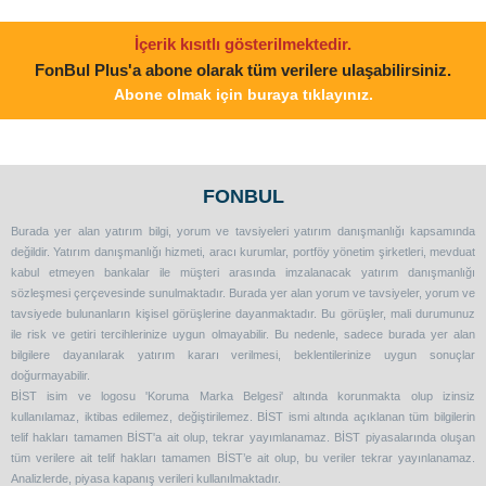
İçerik kısıtlı gösterilmektedir.
FonBul Plus'a abone olarak tüm verilere ulaşabilirsiniz.
Abone olmak için buraya tıklayınız.
FONBUL
Burada yer alan yatırım bilgi, yorum ve tavsiyeleri yatırım danışmanlığı kapsamında
değildir. Yatırım danışmanlığı hizmeti, aracı kurumlar, portföy yönetim şirketleri, mevduat
kabul etmeyen bankalar ile müşteri arasında imzalanacak yatırım danışmanlığı
sözleşmesi çerçevesinde sunulmaktadır. Burada yer alan yorum ve tavsiyeler, yorum ve
tavsiyede bulunanların kişisel görüşlerine dayanmaktadır. Bu görüşler, mali durumunuz
ile risk ve getiri tercihlerinize uygun olmayabilir. Bu nedenle, sadece burada yer alan
bilgilere dayanılarak yatırım kararı verilmesi, beklentilerinize uygun sonuçlar
doğurmayabilir.
BİST isim ve logosu 'Koruma Marka Belgesi' altında korunmakta olup izinsiz
kullanılamaz, iktibas edilemez, değiştirilemez. BİST ismi altında açıklanan tüm bilgilerin
telif hakları tamamen BİST'a ait olup, tekrar yayımlanamaz. BİST piyasalarında oluşan
tüm verilere ait telif hakları tamamen BİST’e ait olup, bu veriler tekrar yayınlanamaz.
Analizlerde, piyasa kapanış verileri kullanılmaktadır.