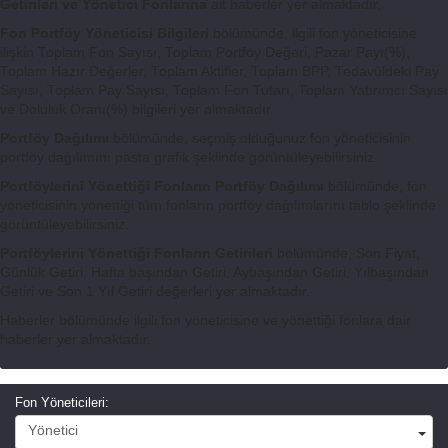
Getirileri ve Yönetici Fonlarına
ait haberler yer almaktadır.
Fon Portföy Yöneticisi Bilgileri
bölümünde, ilgili fon yöneticisine
ilişkin Toplam Fon Sayısı, Toplam Portföy Değeri, Pazar Payı(%),
Toplam Hazır Değerler, Toplam Aktifler, Toplam BPP, Tedavüldeki Pay
Sayısı, Toplam Pay Sayısı, Toplam Fon Tutarı, Toplam Yatırımcı Sayısı
ve Doluluk Oranı(%) bilgileri yer almaktadır.
Portföy Dağılımı
bölümünde, seçmiş olduğunuz fon yöneticisinin
portföy dağılımını pasta grafik şeklinde görüntüleyebilirsiniz.
Portföylerini Yönettiği Fonların Portföy Dağılımı
bölümünde, fon
yöneticisinin yönettiği tüm fonların portföy dağılımlarını tablo şeklinde
görüntüleyebilirsiniz.
Portföylerini Yönettiği Fonların Getirileri
bölümünde, Son Fiyat,
Günlük Getiri, Hafta başından Getiri, Aybaşından Getiri, Yılbaşından
Getiri ve Son 1 Yıl Getiri değerleri yer almaktadır.
Haberler bölümünde ilgili fon yöneticisine ve yönettiği fonlara dair
haberler yer almaktadır.
Fon Yöneticileri:
Yönetici