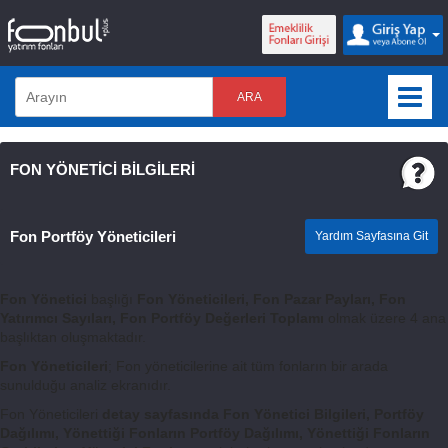
ARA
FON YÖNETİCİ BİLGİLERİ
Fon Portföy Yöneticileri
Yardım Sayfasına Git
Fon Yönetici
başlığı
Fon Yöneticileri, Fon Pazar Payları, Fon
Yatırımcı Sayıları, Fon Portföy Değerleri Toplamı
olmak üzere 4 ana
başlıktan oluşmaktadır.
Fon Yöneticileri
; Fon yöneticilerine ait tüm fonların bir arada
sunulduğu analiz ekranıdır.
Fon Yöneticileri
detay sayfasında Fon Yönetici Bilgileri, Portföy
Dağılımı, Yönettiği Fonların Portföy Dağılımı, Yönettiği Fonların