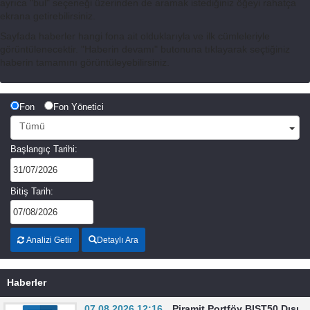
ayrıca "bul" seçeneği üzerinden de aramak istediğiniz öğeyi rahatça
ekrana getirebilirsiniz.
Sayfada haberler hangi fona ait olduklarıyla ve ilk cümleleriyle
görüntülenecektir. "Haberin devamı" butonuna tıklayarak seçtiğiniz
haberin tamamını görüntüleyebilirsiniz.
Fon
Fon Yönetici
Tümü
Başlangıç Tarihi:
Bitiş Tarih:
Analizi Getir
Detaylı Ara
Haberler
07.08.2026 12:16
Piramit Portföy BIST50 Dışı