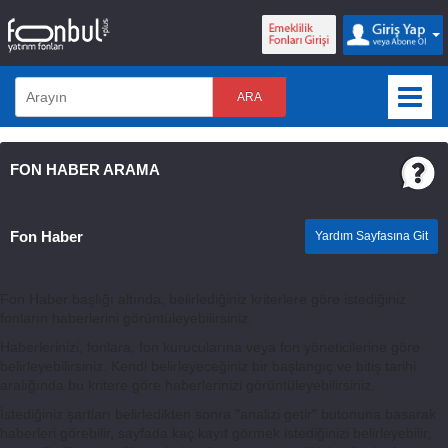
ARA
FON HABER ARAMA
Fon Haber
Yardım Sayfasına Git
Fon Haber başlığı altında, belirlediğiniz kriterlere göre istediğiniz
fonların haberlerini görüntüleyebilirsiniz.
Haberlerinizi, fonlara, fon kurucularına veya fon yöneticilerine göre
belirleyebilirsiniz. Kendi belirleyeceğiniz bir başlangıç ve bitiş tarihi
aralığında bu kritere göre haberlerinizi görüntüleyebilirsiniz.
İstediğiniz şartları belirledikten sonra "analizi getir" butonuna basarak
haberleri görebilir, sayfada kaç kayıt görmek istediğinizi belirleyebilir,