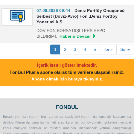
07.08.2026 09:44
Deniz Portföy Onüçüncü
Serbest (Döviz-Avro) Fon ,Deniz Portföy
Yönetimi A.Ş.
DOV FON BORSA DIŞI TERS REPO
BİLDİRİMİ.
Haberin Devamı
1
2
3
4
5
İleri»
Son»
İçerik kısıtlı gösterilmektedir.
FonBul Plus'a abone olarak tüm verilere ulaşabilirsiniz.
Abone olmak için buraya tıklayınız.
FONBUL
Burada yer alan yatırım bilgi, yorum ve tavsiyeleri yatırım danışmanlığı kapsamında
değildir. Yatırım danışmanlığı hizmeti, aracı kurumlar, portföy yönetim şirketleri, mevduat
kabul etmeyen bankalar ile müşteri arasında imzalanacak yatırım danışmanlığı
sözleşmesi çerçevesinde sunulmaktadır. Burada yer alan yorum ve tavsiyeler, yorum ve