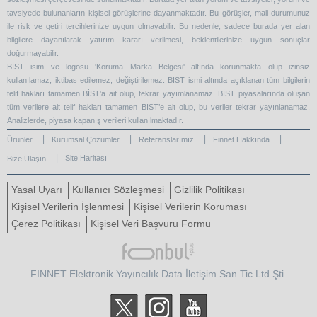
tavsiyede bulunanların kişisel görüşlerine dayanmaktadır. Bu görüşler, mali durumunuz
ile risk ve getiri tercihlerinize uygun olmayabilir. Bu nedenle, sadece burada yer alan
bilgilere dayanılarak yatırım kararı verilmesi, beklentilerinize uygun sonuçlar
doğurmayabilir.
BİST isim ve logosu 'Koruma Marka Belgesi' altında korunmakta olup izinsiz
kullanılamaz, iktibas edilemez, değiştirilemez. BİST ismi altında açıklanan tüm bilgilerin
telif hakları tamamen BİST'a ait olup, tekrar yayımlanamaz. BİST piyasalarında oluşan
tüm verilere ait telif hakları tamamen BİST’e ait olup, bu veriler tekrar yayınlanamaz.
Analizlerde, piyasa kapanış verileri kullanılmaktadır.
Ürünler
Kurumsal Çözümler
Referanslarımız
Finnet Hakkında
Site Haritası
Bize Ulaşın
Yasal Uyarı
Kullanıcı Sözleşmesi
Gizlilik Politikası
Kişisel Verilerin İşlenmesi
Kişisel Verilerin Koruması
Çerez Politikası
Kişisel Veri Başvuru Formu
FINNET Elektronik Yayıncılık Data İletişim San.Tic.Ltd.Şti.