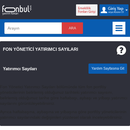
ARA
FON YÖNETİCİ YATIRIMCI SAYILARI
Yatırımcı Sayıları
Yardım Sayfasına Git
Fon Yönetici Yatırımcı Sayıları bölümünde tüm fon portföy
yöneticilerinin belirlemiş olduğunuz tarihteki yatırımcı sayısını,
belirlemiş olduğunuz tarihe göre haftabaşı, aybaşı ve yılbaşı yatırımcı
sayılarını görüntüleyebilirsiniz.
Ayrıca haftabaşına, aybaşına ve yılbaşına göre portföy yöneticilerinin
yatırımcı sayılarındaki değişimleri yüzdesel olarak inceleyebilirsiniz.