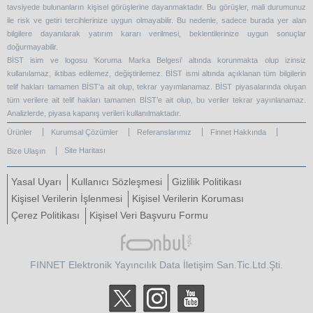
tavsiyede bulunanların kişisel görüşlerine dayanmaktadır. Bu görüşler, mali durumunuz
ile risk ve getiri tercihlerinize uygun olmayabilir. Bu nedenle, sadece burada yer alan
bilgilere dayanılarak yatırım kararı verilmesi, beklentilerinize uygun sonuçlar
doğurmayabilir.
BİST isim ve logosu 'Koruma Marka Belgesi' altında korunmakta olup izinsiz
kullanılamaz, iktibas edilemez, değiştirilemez. BİST ismi altında açıklanan tüm bilgilerin
telif hakları tamamen BİST'a ait olup, tekrar yayımlanamaz. BİST piyasalarında oluşan
tüm verilere ait telif hakları tamamen BİST’e ait olup, bu veriler tekrar yayınlanamaz.
Analizlerde, piyasa kapanış verileri kullanılmaktadır.
Ürünler
Kurumsal Çözümler
Referanslarımız
Finnet Hakkında
Site Haritası
Bize Ulaşın
Yasal Uyarı
Kullanıcı Sözleşmesi
Gizlilik Politikası
Kişisel Verilerin İşlenmesi
Kişisel Verilerin Koruması
Çerez Politikası
Kişisel Veri Başvuru Formu
FINNET Elektronik Yayıncılık Data İletişim San.Tic.Ltd.Şti.