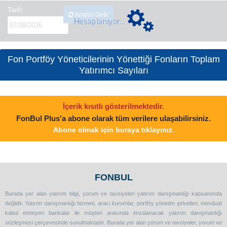
Tarih:
Analizi Getir
Fon Portföy Yöneticilerinin Yönettiği Fonların Toplam
Yatırımcı Sayıları
İçerik kısıtlı gösterilmektedir.
FonBul Plus'a abone olarak tüm verilere ulaşabilirsiniz.
Abone olmak için buraya tıklayınız.
FONBUL
Burada yer alan yatırım bilgi, yorum ve tavsiyeleri yatırım danışmanlığı kapsamında
değildir. Yatırım danışmanlığı hizmeti, aracı kurumlar, portföy yönetim şirketleri, mevduat
kabul etmeyen bankalar ile müşteri arasında imzalanacak yatırım danışmanlığı
sözleşmesi çerçevesinde sunulmaktadır. Burada yer alan yorum ve tavsiyeler, yorum ve