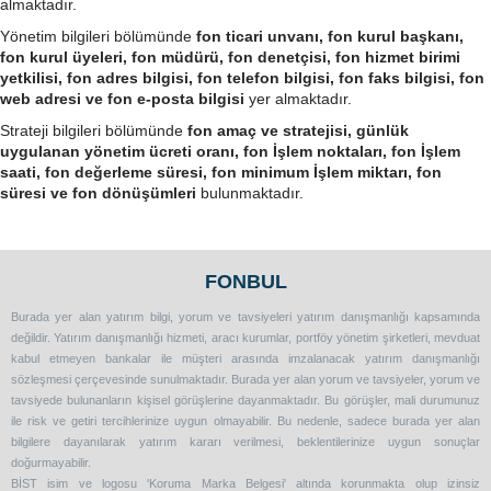
almaktadır.
Yönetim bilgileri bölümünde
fon ticari unvanı, fon kurul başkanı,
fon kurul üyeleri, fon müdürü, fon denetçisi, fon hizmet birimi
yetkilisi, fon adres bilgisi, fon telefon bilgisi, fon faks bilgisi, fon
web adresi ve fon e-posta bilgisi
yer almaktadır.
Strateji bilgileri bölümünde
fon amaç ve stratejisi, günlük
uygulanan yönetim ücreti oranı, fon İşlem noktaları, fon İşlem
saati, fon değerleme süresi, fon minimum İşlem miktarı, fon
süresi ve fon dönüşümleri
bulunmaktadır.
FONBUL
Burada yer alan yatırım bilgi, yorum ve tavsiyeleri yatırım danışmanlığı kapsamında
değildir. Yatırım danışmanlığı hizmeti, aracı kurumlar, portföy yönetim şirketleri, mevduat
kabul etmeyen bankalar ile müşteri arasında imzalanacak yatırım danışmanlığı
sözleşmesi çerçevesinde sunulmaktadır. Burada yer alan yorum ve tavsiyeler, yorum ve
tavsiyede bulunanların kişisel görüşlerine dayanmaktadır. Bu görüşler, mali durumunuz
ile risk ve getiri tercihlerinize uygun olmayabilir. Bu nedenle, sadece burada yer alan
bilgilere dayanılarak yatırım kararı verilmesi, beklentilerinize uygun sonuçlar
doğurmayabilir.
BİST isim ve logosu 'Koruma Marka Belgesi' altında korunmakta olup izinsiz