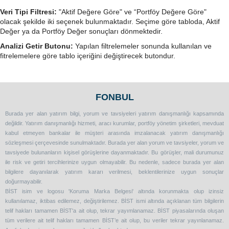
Veri Tipi Filtresi:
"Aktif Değere Göre" ve “Portföy Değere Göre"
olacak şekilde iki seçenek bulunmaktadır. Seçime göre tabloda, Aktif
Değer ya da Portföy Değer sonuçları dönmektedir.
Analizi Getir Butonu:
Yapılan filtrelemeler sonunda kullanılan ve
fitrelemelere göre tablo içeriğini değiştirecek butondur.
FONBUL
Burada yer alan yatırım bilgi, yorum ve tavsiyeleri yatırım danışmanlığı kapsamında
değildir. Yatırım danışmanlığı hizmeti, aracı kurumlar, portföy yönetim şirketleri, mevduat
kabul etmeyen bankalar ile müşteri arasında imzalanacak yatırım danışmanlığı
sözleşmesi çerçevesinde sunulmaktadır. Burada yer alan yorum ve tavsiyeler, yorum ve
tavsiyede bulunanların kişisel görüşlerine dayanmaktadır. Bu görüşler, mali durumunuz
ile risk ve getiri tercihlerinize uygun olmayabilir. Bu nedenle, sadece burada yer alan
bilgilere dayanılarak yatırım kararı verilmesi, beklentilerinize uygun sonuçlar
doğurmayabilir.
BİST isim ve logosu 'Koruma Marka Belgesi' altında korunmakta olup izinsiz
kullanılamaz, iktibas edilemez, değiştirilemez. BİST ismi altında açıklanan tüm bilgilerin
telif hakları tamamen BİST'a ait olup, tekrar yayımlanamaz. BİST piyasalarında oluşan
tüm verilere ait telif hakları tamamen BİST’e ait olup, bu veriler tekrar yayınlanamaz.