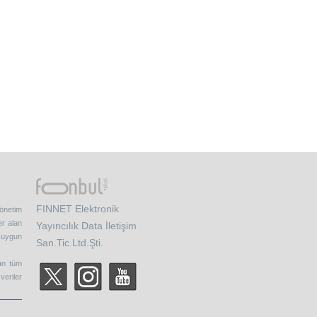
FINNET Elektronik
yönetim
er alan
Yayıncılık Data İletişim
e uygun
San.Tic.Ltd.Şti.
nan tüm
veriler