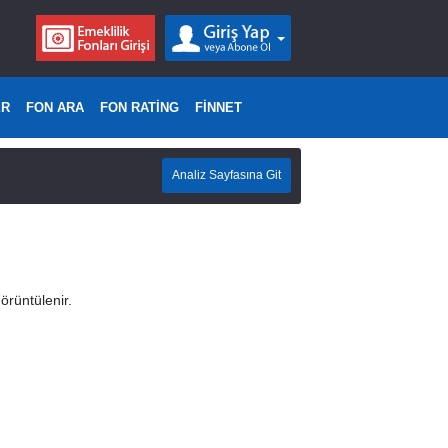
ER
FON ARA
FON RATİNG
FİNNET
Analiz Sayfasına Git
örüntülenir.