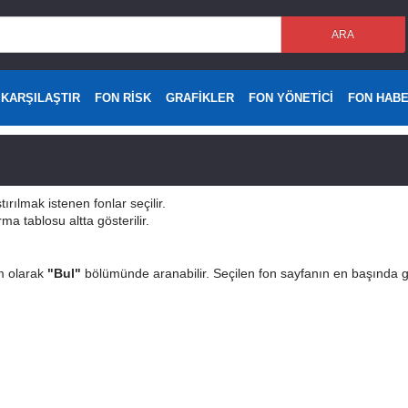
ARA
 KARŞILAŞTIR
FON RİSK
GRAFİKLER
FON YÖNETİCİ
FON HAB
tırılmak istenen fonlar seçilir.
a tablosu altta gösterilir.
m olarak
"Bul"
bölümünde aranabilir. Seçilen fon sayfanın en başında g