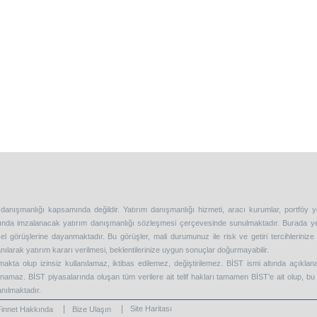
 danışmanlığı kapsamında değildir. Yatırım danışmanlığı hizmeti, aracı kurumlar, portföy 
asında imzalanacak yatırım danışmanlığı sözleşmesi çerçevesinde sunulmaktadır. Burada y
l görüşlerine dayanmaktadır. Bu görüşler, mali durumunuz ile risk ve getiri tercihleriniz
nılarak yatırım kararı verilmesi, beklentilerinize uygun sonuçlar doğurmayabilir.
kta olup izinsiz kullanılamaz, iktibas edilemez, değiştirilemez. BİST ismi altında açıkla
lanamaz. BİST piyasalarında oluşan tüm verilere ait telif hakları tamamen BİST’e ait olup, bu 
anılmaktadır.
Site Haritası
Finnet Hakkında
Bize Ulaşın