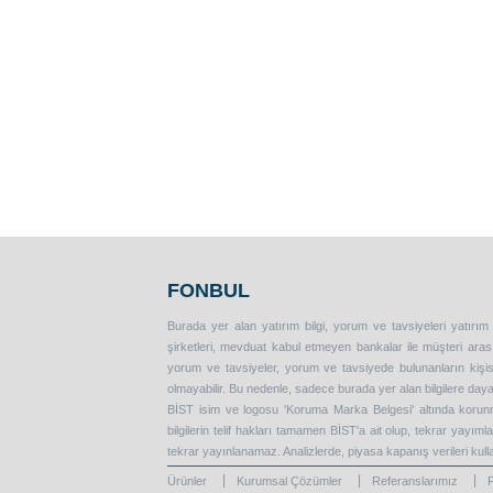
FONBUL
Burada yer alan yatırım bilgi, yorum ve tavsiyeleri yatırım
şirketleri, mevduat kabul etmeyen bankalar ile müşteri ar
yorum ve tavsiyeler, yorum ve tavsiyede bulunanların kişise
olmayabilir. Bu nedenle, sadece burada yer alan bilgilere daya
BİST isim ve logosu 'Koruma Marka Belgesi' altında korunma
bilgilerin telif hakları tamamen BİST'a ait olup, tekrar yayım
tekrar yayınlanamaz. Analizlerde, piyasa kapanış verileri kull
Ürünler
Kurumsal Çözümler
Referanslarımız