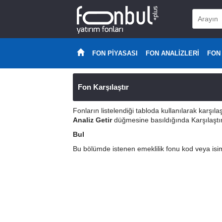
FON PİYASASI
FON ANALİZLERİ
FON
Fon Karşılaştır
Fonların listelendiği tabloda kullanılarak karşılaş
Analiz Getir
düğmesine basıldığında Karşılaştırm
Bul
Bu bölümde istenen emeklilik fonu kod veya isi