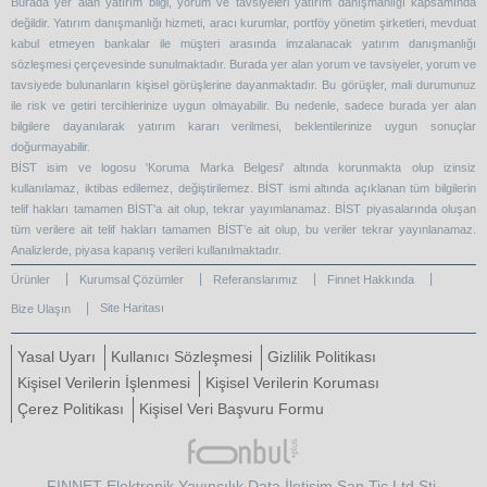
Burada yer alan yatırım bilgi, yorum ve tavsiyeleri yatırım danışmanlığı kapsamında
değildir. Yatırım danışmanlığı hizmeti, aracı kurumlar, portföy yönetim şirketleri, mevduat
kabul etmeyen bankalar ile müşteri arasında imzalanacak yatırım danışmanlığı
sözleşmesi çerçevesinde sunulmaktadır. Burada yer alan yorum ve tavsiyeler, yorum ve
tavsiyede bulunanların kişisel görüşlerine dayanmaktadır. Bu görüşler, mali durumunuz
ile risk ve getiri tercihlerinize uygun olmayabilir. Bu nedenle, sadece burada yer alan
bilgilere dayanılarak yatırım kararı verilmesi, beklentilerinize uygun sonuçlar
doğurmayabilir.
BİST isim ve logosu 'Koruma Marka Belgesi' altında korunmakta olup izinsiz
kullanılamaz, iktibas edilemez, değiştirilemez. BİST ismi altında açıklanan tüm bilgilerin
telif hakları tamamen BİST'a ait olup, tekrar yayımlanamaz. BİST piyasalarında oluşan
tüm verilere ait telif hakları tamamen BİST’e ait olup, bu veriler tekrar yayınlanamaz.
Analizlerde, piyasa kapanış verileri kullanılmaktadır.
Ürünler
Kurumsal Çözümler
Referanslarımız
Finnet Hakkında
Site Haritası
Bize Ulaşın
Yasal Uyarı
Kullanıcı Sözleşmesi
Gizlilik Politikası
Kişisel Verilerin İşlenmesi
Kişisel Verilerin Koruması
Çerez Politikası
Kişisel Veri Başvuru Formu
FINNET Elektronik Yayıncılık Data İletişim San.Tic.Ltd.Şti.